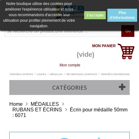
Notre boutique utilise des cookies pour
améliorer l'expérience utilisateur et nous
Plus
vous recommandons d'accepter leur
J'accepte
d'informations
utilisation pour profiter pleinement de votre
navigation.
Go
MON PANIER
(vide)
Mon compte
-
-
-
-
TROPHÉES SPORTIFS
COUPES
MÉDAILLES
RÉCOMPENSES SPORTIVES
TROPHÉES D'ENTREPRISE
CATÉGORIES
Home
MÉDAILLES
RUBANS ET ÉCRINS
Écrin pour médaille 50mm
: 6071