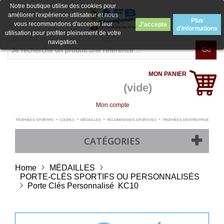
Notre boutique utilise des cookies pour
améliorer l'expérience utilisateur et nous
Plus
vous recommandons d'accepter leur
J'accepte
d'informations
utilisation pour profiter pleinement de votre
navigation.
Go
MON PANIER
(vide)
Mon compte
-
-
-
-
TROPHÉES SPORTIFS
COUPES
MÉDAILLES
RÉCOMPENSES SPORTIVES
TROPHÉES D'ENTREPRISE
CATÉGORIES
Home
MÉDAILLES
PORTE-CLÉS SPORTIFS OU PERSONNALISÉS
Porte Clés Personnalisé  KC10