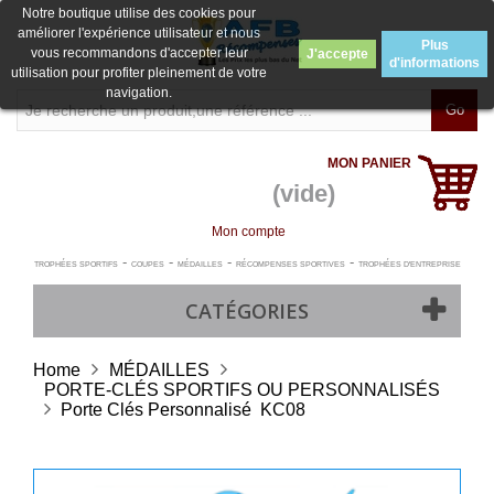
Notre boutique utilise des cookies pour
améliorer l'expérience utilisateur et nous
Plus
vous recommandons d'accepter leur
J'accepte
d'informations
utilisation pour profiter pleinement de votre
navigation.
Go
MON PANIER
(vide)
Mon compte
-
-
-
-
TROPHÉES SPORTIFS
COUPES
MÉDAILLES
RÉCOMPENSES SPORTIVES
TROPHÉES D'ENTREPRISE
CATÉGORIES
Home
MÉDAILLES
PORTE-CLÉS SPORTIFS OU PERSONNALISÉS
Porte Clés Personnalisé  KC08