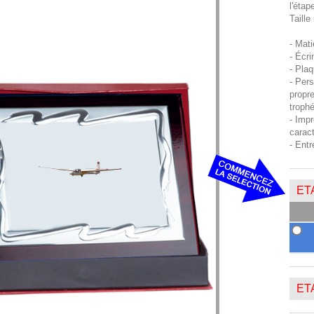
l'étap
Taille
- Mati
- Écri
- Plaq
- Pers
propre
troph
- Impr
carac
- Entr
ETA
ETA