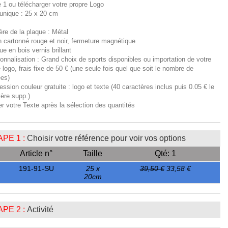
e 1 ou télécharger votre propre Logo
 unique : 25 x 20 cm
ère de la plaque : Métal
n cartonné rouge et noir, fermeture magnétique
ue en bois vernis brillant
onnalisation : Grand choix de sports disponibles ou importation de votre
 logo, frais fixe de 50 € (une seule fois quel que soit le nombre de
ées)
ession couleur gratuite : logo et texte (40 caractères inclus puis 0.05 € le
tère supp.)
er votre Texte après la sélection des quantités
PE 1 :
Choisir votre référence pour voir vos options
Article n°
Taille
Qté: 1
191-91-SU
25 x
39,50 €
33,58 €
20cm
PE 2 :
Activité