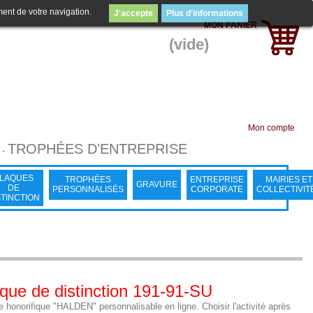
ment de votre navigation.
J'accepte
Plus d'informations
MON PANIER
(vide)
Mon compte
TROPHÉES D'ENTREPRISE
-
LAQUES
TROPHÉES
ENTREPRISE
MAIRIES ET
GRAVURE
DE
PERSONNALISÉS
CORPORATE
COLLECTIVIT
STINCTION
que de distinction 191-91-SU
 honorifique "HALDEN" personnalisable en ligne. Choisir l'activité après