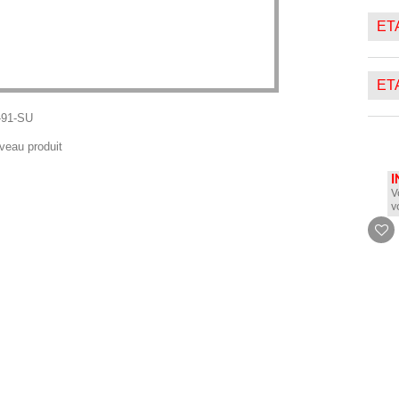
ETA
ETA
-91-SU
veau produit
I
V
v