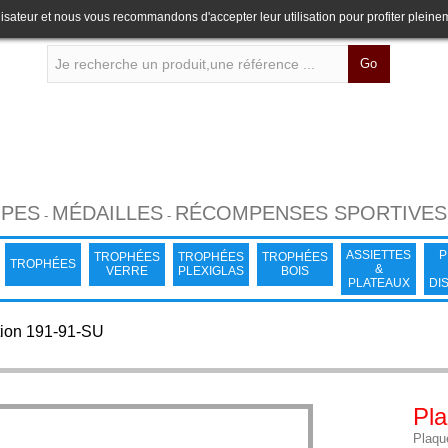
lisateur et nous vous recommandons d'accepter leur utilisation pour profiter pleine
Go
PES
MÉDAILLES
RÉCOMPENSES SPORTIVES
-
-
ASSIETTES
P
TROPHÉES
TROPHÉES
TROPHÉES
TROPHÉES
&
VERRE
PLEXIGLAS
BOIS
PLATEAUX
DI
tion 191-91-SU
Pla
Plaque