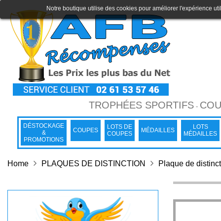
Notre boutique utilise des cookies pour améliorer l'expérience uti
TROPHÉES SPORTIFS
COU
-
DÉSTOCKAGE
LOTS DE
LOTS
COUPES
MÉDAILLES
&
COUPES
MÉDAILLES
PROMOTIONS
Home
PLAQUES DE DISTINCTION
Plaque de distinc