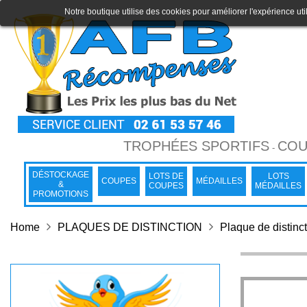
Notre boutique utilise des cookies pour améliorer l'expérience uti
TROPHÉES SPORTIFS
COU
-
DÉSTOCKAGE
LOTS DE
LOTS
COUPES
MÉDAILLES
&
COUPES
MÉDAILLES
PROMOTIONS
Home
PLAQUES DE DISTINCTION
Plaque de distinc