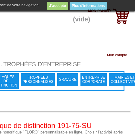
ment de votre navigation.
J'accepte
Plus d'informations
MON PANIER
(vide)
Mon compte
TROPHÉES D'ENTREPRISE
-
LAQUES
TROPHÉES
ENTREPRISE
MAIRIES ET
GRAVURE
DE
PERSONNALISÉS
CORPORATE
COLLECTIVIT
STINCTION
que de distinction 191-75-SU
 honorifique "FLORO" personnalisable en ligne. Choisir l'activité après