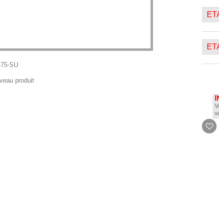
ETA
ETA
-75-SU
veau produit
I
V
v