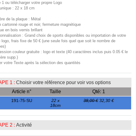
e 1 ou télécharger votre propre Logo
 unique : 22 x 18 cm
ère de la plaque : Métal
n cartonné rouge et noir, fermeture magnétique
ue en bois vernis brillant
onnalisation : Grand choix de sports disponibles ou importation de votre
 logo, frais fixe de 50 € (une seule fois quel que soit le nombre de
ées)
ession couleur gratuite : logo et texte (40 caractères inclus puis 0.05 € le
tère supp.)
er votre Texte après la sélection des quantités
PE 1 :
Choisir votre référence pour voir vos options
Article n°
Taille
Qté: 1
191-75-SU
22 x
38,00 €
32,30 €
18cm
PE 2 :
Activité