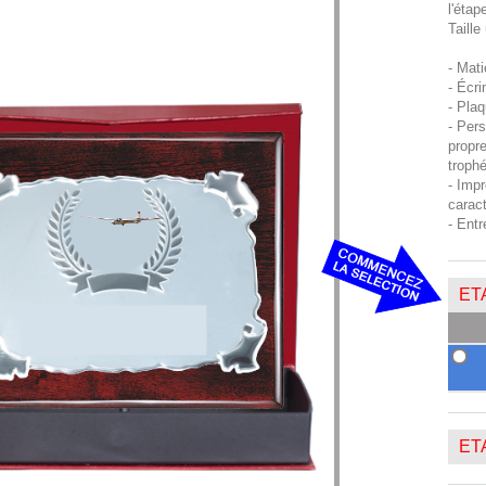
l'étap
Taille
- Mati
- Écri
- Plaq
- Pers
propre
troph
- Impr
carac
- Entr
ETA
ETA