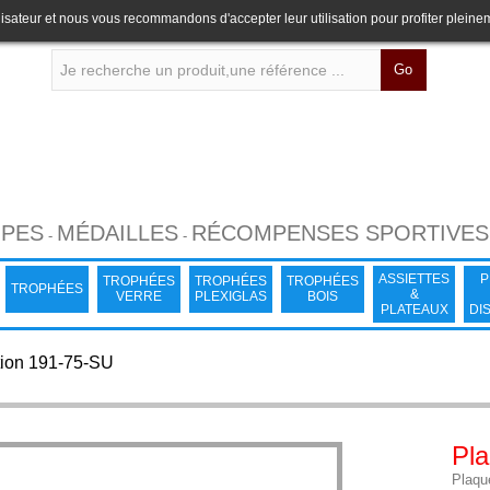
lisateur et nous vous recommandons d'accepter leur utilisation pour profiter pleine
Go
PES
MÉDAILLES
RÉCOMPENSES SPORTIVES
-
-
ASSIETTES
P
TROPHÉES
TROPHÉES
TROPHÉES
TROPHÉES
&
VERRE
PLEXIGLAS
BOIS
PLATEAUX
DI
tion 191-75-SU
Pla
Plaque