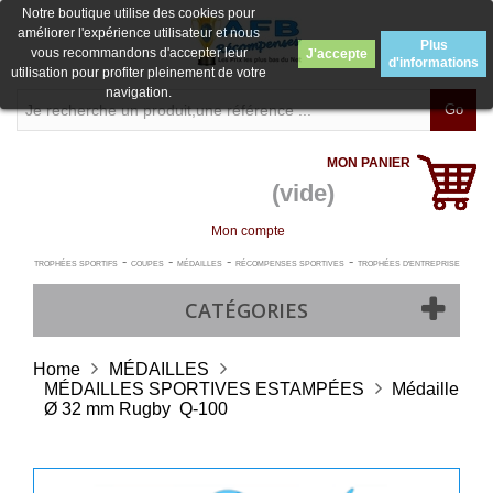
Notre boutique utilise des cookies pour
améliorer l'expérience utilisateur et nous
Plus
vous recommandons d'accepter leur
J'accepte
d'informations
utilisation pour profiter pleinement de votre
navigation.
Go
MON PANIER
(vide)
Mon compte
-
-
-
-
TROPHÉES SPORTIFS
COUPES
MÉDAILLES
RÉCOMPENSES SPORTIVES
TROPHÉES D'ENTREPRISE
CATÉGORIES
Home
MÉDAILLES
MÉDAILLES SPORTIVES ESTAMPÉES
Médaille
Ø 32 mm Rugby  Q-100