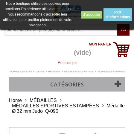
Notre boutique utilise des cookies pour
améliorer l'expérience utilisateur et nous
Plus
vous recommandons d'accepter leur
J'accepte
d'informations
utilisation pour profiter pleinement de votre
navigation.
Go
MON PANIER
(vide)
Mon compte
-
-
-
-
TROPHÉES SPORTIFS
COUPES
MÉDAILLES
RÉCOMPENSES SPORTIVES
TROPHÉES D'ENTREPRISE
CATÉGORIES
Home
MÉDAILLES
MÉDAILLES SPORTIVES ESTAMPÉES
Médaille
Ø 32 mm Judo  Q-090