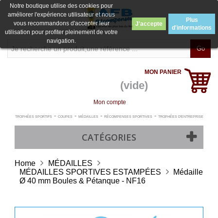
Notre boutique utilise des cookies pour
améliorer l'expérience utilisateur et nous
Plus
vous recommandons d'accepter leur
J'accepte
d'informations
utilisation pour profiter pleinement de votre
navigation.
Go
MON PANIER
(vide)
Mon compte
-
-
-
-
TROPHÉES SPORTIFS
COUPES
MÉDAILLES
RÉCOMPENSES SPORTIVES
TROPHÉES D'ENTREPRISE
CATÉGORIES
Home
MÉDAILLES
MÉDAILLES SPORTIVES ESTAMPÉES
Médaille
Ø 40 mm Boules & Pétanque - NF16