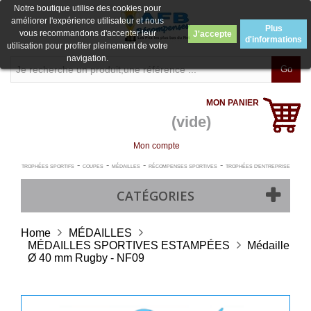
Notre boutique utilise des cookies pour
améliorer l'expérience utilisateur et nous
Plus
vous recommandons d'accepter leur
J'accepte
d'informations
utilisation pour profiter pleinement de votre
navigation.
Go
MON PANIER
(vide)
Mon compte
-
-
-
-
TROPHÉES SPORTIFS
COUPES
MÉDAILLES
RÉCOMPENSES SPORTIVES
TROPHÉES D'ENTREPRISE
CATÉGORIES
Home
MÉDAILLES
MÉDAILLES SPORTIVES ESTAMPÉES
Médaille
Ø 40 mm Rugby - NF09