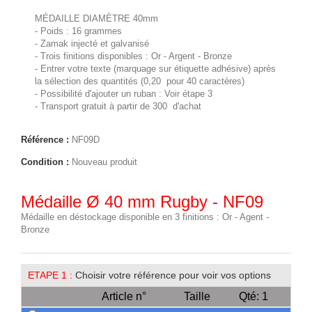
MÉDAILLE DIAMÈTRE 40mm
- Poids : 16 grammes
- Zamak injecté et galvanisé
- Trois finitions disponibles : Or - Argent - Bronze
- Entrer votre texte (marquage sur étiquette adhésive) après
la sélection des quantités (0,20  pour 40 caractères)
- Possibilité d'ajouter un ruban : Voir étape 3
- Transport gratuit à partir de 300  d'achat
Référence :
NF09D
Condition :
Nouveau produit
Médaille Ø 40 mm Rugby - NF09
Médaille en déstockage disponible en 3 finitions : Or - Agent -
Bronze
ETAPE 1 :
Choisir votre référence pour voir vos options
Article n°
Taille
Qté: 1