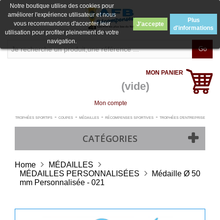
Notre boutique utilise des cookies pour
améliorer l'expérience utilisateur et nous
Plus
vous recommandons d'accepter leur
J'accepte
d'informations
utilisation pour profiter pleinement de votre
navigation.
Go
MON PANIER
(vide)
Mon compte
-
-
-
-
TROPHÉES SPORTIFS
COUPES
MÉDAILLES
RÉCOMPENSES SPORTIVES
TROPHÉES D'ENTREPRISE
CATÉGORIES
Home
MÉDAILLES
MÉDAILLES PERSONNALISÉES
Médaille Ø 50
mm Personnalisée - 021