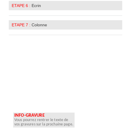
ETAPE 6 :
Ecrin
ETAPE 7 :
Colonne
INFO-GRAVURE
Vous pourrez rentrer le texte de
vos gravures sur la prochaine page.