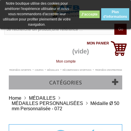
Notre boutique utilise des cookies pour
améliorer l'expérience utilisateur et nous
Plus
vous recommandons d'accepter leur
J'accepte
d'informations
utilisation pour profiter pleinement de votre
navigation.
Go
MON PANIER
(vide)
Mon compte
-
-
-
-
TROPHÉES SPORTIFS
COUPES
MÉDAILLES
RÉCOMPENSES SPORTIVES
TROPHÉES D'ENTREPRISE
CATÉGORIES
Home
MÉDAILLES
MÉDAILLES PERSONNALISÉES
Médaille Ø 50
mm Personnalisée - 072