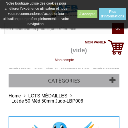
Notre boutique utilise des cookies pour
améliorer l'expérience utilisateur et nous
Plus
vous recommandons d'accepter leur
J'accepte
d'informations
utilisation pour profiter pleinement de votre
navigation.
Go
MON PANIER
(vide)
Mon compte
-
-
-
-
TROPHÉES SPORTIFS
COUPES
MÉDAILLES
RÉCOMPENSES SPORTIVES
TROPHÉES D'ENTREPRISE
CATÉGORIES
Home
LOTS MÉDAILLES
Lot de 50 Méd 50mm Judo-LBP006