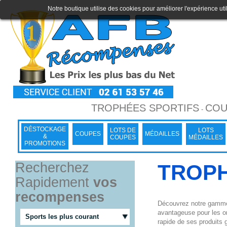
Notre boutique utilise des cookies pour améliorer l'expérience uti
TROPHÉES SPORTIFS
COU
-
DÉSTOCKAGE
LOTS DE
LOTS
COUPES
MÉDAILLES
&
COUPES
MÉDAILLES
PROMOTIONS
Recherchez
TROP
Rapidement
vos
recompenses
Découvrez notre gamme 
avantageuse pour les o
Sports les plus courant
rapide de ses produits g