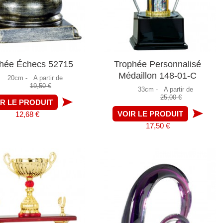
hée Échecs 52715
Trophée Personnalisé
Médaillon 148-01-C
20cm -
A partir de
19,50 €
33cm -
A partir de
25,00 €
IR LE PRODUIT
VOIR LE PRODUIT
12,68 €
17,50 €