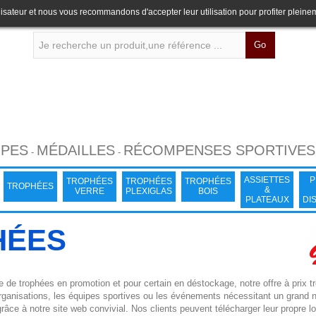
lisateur et nous vous recommandons d'accepter leur utilisation pour profiter pleine
Go
PES
MÉDAILLES
RÉCOMPENSES SPORTIVES
-
-
ASSIETTES
P
TROPHÉES
TROPHÉES
TROPHÉES
TROPHÉES
&
VERRE
PLEXIGLAS
BOIS
PLATEAUX
DI
HÉES
de trophées en promotion et pour certain en déstockage, notre offre à prix 
rganisations, les équipes sportives ou les événements nécessitant un grand 
râce à notre site web convivial. Nos clients peuvent télécharger leur propre l