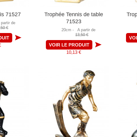
is 71527
Trophée Tennis de table
Tro
71523
 partir de
,50 €
20cm -
A partir de
13,50 €
DUIT
VO
VOIR LE PRODUIT
€
10,13 €