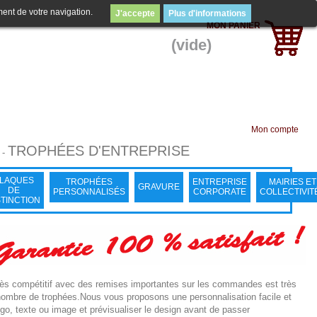
ment de votre navigation.
J'accepte
Plus d'informations
MON PANIER
(vide)
Mon compte
TROPHÉES D'ENTREPRISE
-
LAQUES
TROPHÉES
ENTREPRISE
MAIRIES ET
GRAVURE
DE
PERSONNALISÉS
CORPORATE
COLLECTIVIT
STINCTION
très compétitif avec des remises importantes sur les commandes est très
nombre de trophées.Nous vous proposons une personnalisation facile et
ogo, texte ou image et prévisualiser le design avant de passer