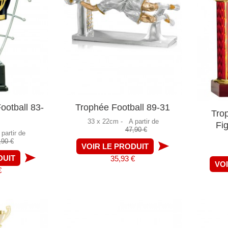
ootball 83-
Trophée Football 89-31
Tro
33 x 22cm -
A partir de
Fi
47,90 €
 partir de
,90 €
VOIR LE PRODUIT
DUIT
35,93 €
VO
€