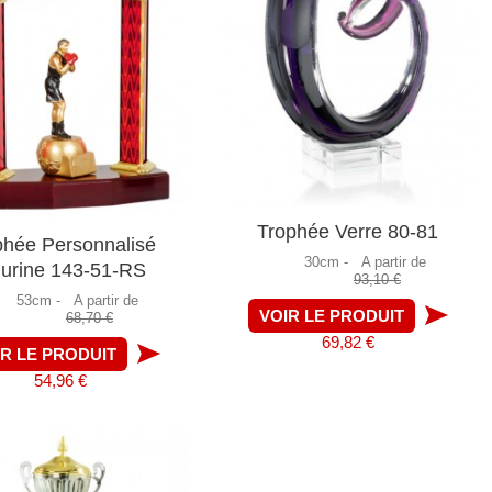
Trophée Verre 80-81
phée Personnalisé
30cm -
A partir de
gurine 143-51-RS
93,10 €
53cm -
A partir de
VOIR LE PRODUIT
68,70 €
69,82 €
IR LE PRODUIT
54,96 €