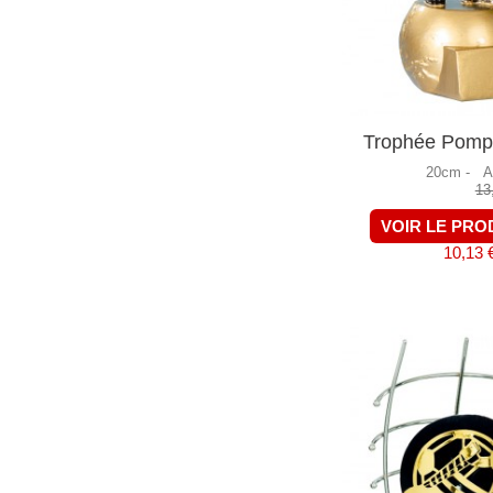
Trophée Pomp
20cm -
A
13
VOIR LE PRO
10,13 