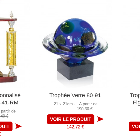
onnalisé
Trophée Verre 80-91
Tro
2-41-RM
Fi
21 x 21cm -
A partir de
190,30 €
 partir de
,40 €
VOIR LE PRODUIT
DUIT
VO
142,72 €
€