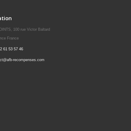
ation
NTS, 100 rue Victor Baltard
ence France
2 61 53 57 46
act@afb-recompenses.com