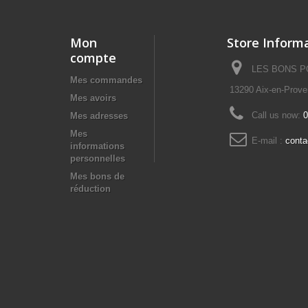
Mon
Store Inform
compte
LES BONS POI
Mes commandes
13290 Aix-en-Prov
Mes avoirs
Call us now:
0
Mes adresses
Mes
E-mail :
cont
informations
personnelles
Mes bons de
réduction