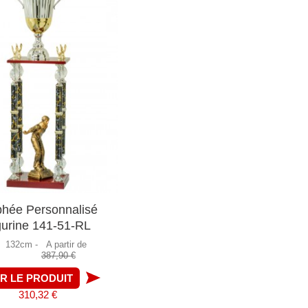
phée Personnalisé
gurine 141-51-RL
132cm -
A partir de
387,90 €
IR LE PRODUIT
310,32 €