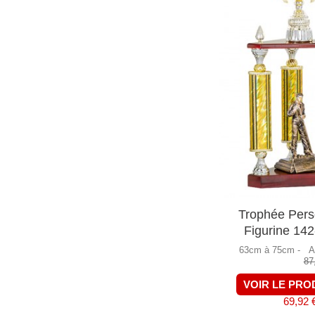
Trophée Pers
Figurine 14
63cm à 75cm -
A
87
VOIR LE PRO
69,92 