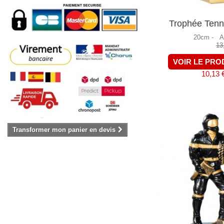
Trophée Tenn
20cm -
A
13
VOIR LE PRO
10,13 
Transformer mon panier en devis