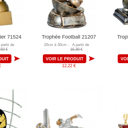
ier 71524
Trophée Football 21207
Trop
 partir de
20cm à 30cm -
A partir de
,50 €
16,30 €
DUIT
VOIR LE PRODUIT
VO
€
12,22 €