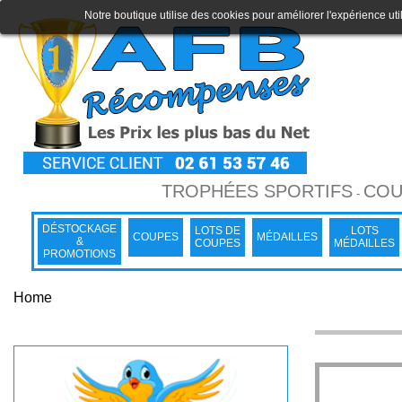
Notre boutique utilise des cookies pour améliorer l'expérience uti
TROPHÉES SPORTIFS
COU
-
DÉSTOCKAGE
LOTS DE
LOTS
COUPES
MÉDAILLES
&
COUPES
MÉDAILLES
PROMOTIONS
Home