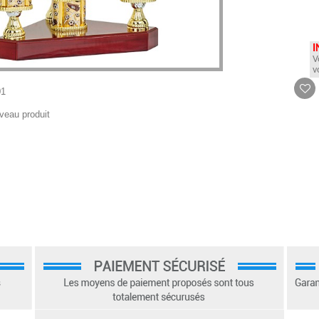
I
V
v
01
veau produit