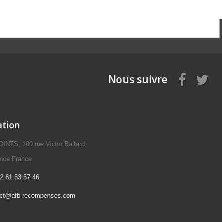
Nous suivre
ation
NTS, 100 rue Victor Baltard
ence France
2 61 53 57 46
act@afb-recompenses.com