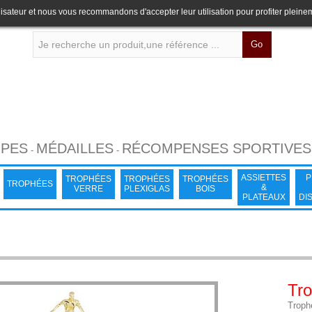
lisateur et nous vous recommandons d'accepter leur utilisation pour profiter pleine
Go
PES
MÉDAILLES
RÉCOMPENSES SPORTIVES
-
-
ASSIETTES
P
TROPHÉES
TROPHÉES
TROPHÉES
TROPHÉES
&
VERRE
PLEXIGLAS
BOIS
PLATEAUX
DI
Tro
Troph