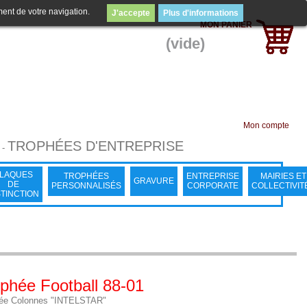
ment de votre navigation.
J'accepte
Plus d'informations
MON PANIER
(vide)
Mon compte
TROPHÉES D'ENTREPRISE
-
LAQUES
TROPHÉES
ENTREPRISE
MAIRIES ET
GRAVURE
DE
PERSONNALISÉS
CORPORATE
COLLECTIVIT
STINCTION
phée Football 88-01
ée Colonnes "INTELSTAR"