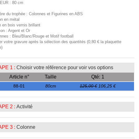
EUR : 80 cm
ière du trophée : Colonnes et Figurines en ABS
on en métal
 en bois vernis brillant
tion : Argent et Or
nnes : Bleu/Blanc/Rouge et Motif football
er votre gravure après la sélection des quantités (0,80 € la plaquette
e)
PE 1 :
Choisir votre référence pour voir vos options
Article n°
Taille
Qté: 1
88-01
80cm
125,00 €
106,25 €
PE 2 :
Activité
PE 3 :
Colonne