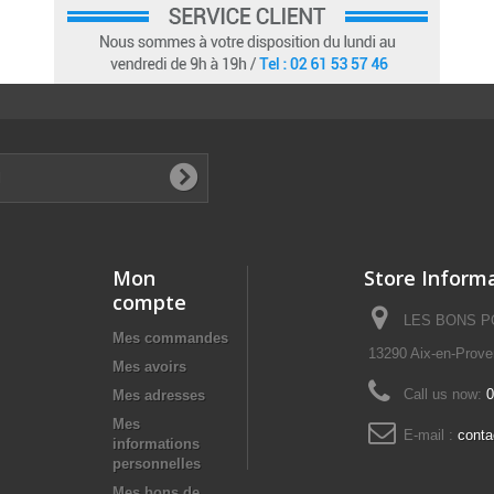
Mon
Store Inform
compte
LES BONS POI
Mes commandes
13290 Aix-en-Prov
Mes avoirs
Call us now:
0
Mes adresses
Mes
E-mail :
cont
informations
personnelles
Mes bons de