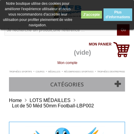
Notre boutique utilise des cookies pour
améliorer l'expérience utilisateur et nous
Plus
vous recommandons d'accepter leur
J'accepte
d'informations
utilisation pour profiter pleinement de votre
navigation.
Go
MON PANIER
(vide)
Mon compte
-
-
-
-
TROPHÉES SPORTIFS
COUPES
MÉDAILLES
RÉCOMPENSES SPORTIVES
TROPHÉES D'ENTREPRISE
CATÉGORIES
Home
LOTS MÉDAILLES
Lot de 50 Méd 50mm Football-LBP002