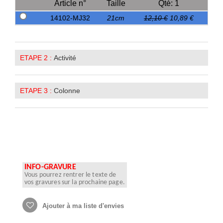
Article n°
Taille
Qté: 1
14102-MJ32
21cm
12,10 €
10,89 €
ETAPE 2 :
Activité
ETAPE 3 :
Colonne
INFO-GRAVURE
Vous pourrez rentrer le texte de
vos gravures sur la prochaine page.
Ajouter à ma liste d'envies