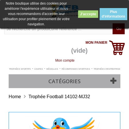
Notre boutique utilise des cookies pour
améliorer l'expérience utilisateur et nous
Plus
vous recommandons d'accepter leur
J'accepte
d'informations
utilisation pour profiter pleinement de votre
navigation.
Go
MON PANIER
(vide)
Mon compte
-
-
-
-
TROPHÉES SPORTIFS
COUPES
MÉDAILLES
RÉCOMPENSES SPORTIVES
TROPHÉES D'ENTREPRISE
CATÉGORIES
Home
Trophée Football 14102-MJ32